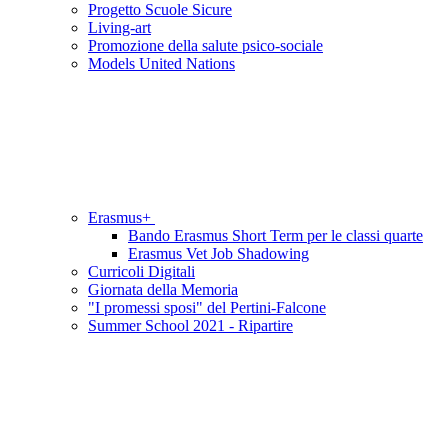
Progetto Scuole Sicure
Living-art
Promozione della salute psico-sociale
Models United Nations
Erasmus+
Bando Erasmus Short Term per le classi quarte
Erasmus Vet Job Shadowing
Curricoli Digitali
Giornata della Memoria
"I promessi sposi" del Pertini-Falcone
Summer School 2021 - Ripartire