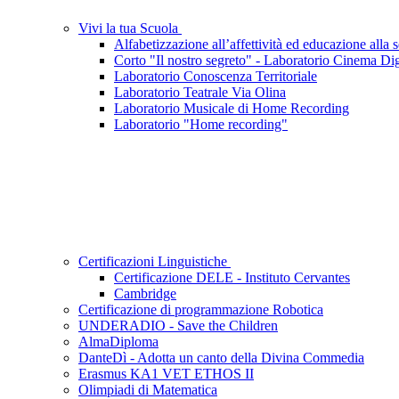
Vivi la tua Scuola
Alfabetizzazione all’affettività ed educazione alla s
Corto "Il nostro segreto" - Laboratorio Cinema Dig
Laboratorio Conoscenza Territoriale
Laboratorio Teatrale Via Olina
Laboratorio Musicale di Home Recording
Laboratorio "Home recording"
Certificazioni Linguistiche
Certificazione DELE - Instituto Cervantes
Cambridge
Certificazione di programmazione Robotica
UNDERADIO - Save the Children
AlmaDiploma
DanteDì - Adotta un canto della Divina Commedia
Erasmus KA1 VET ETHOS II
Olimpiadi di Matematica