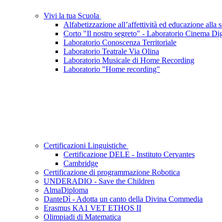
Vivi la tua Scuola
Alfabetizzazione all’affettività ed educazione alla s
Corto "Il nostro segreto" - Laboratorio Cinema Dig
Laboratorio Conoscenza Territoriale
Laboratorio Teatrale Via Olina
Laboratorio Musicale di Home Recording
Laboratorio "Home recording"
Certificazioni Linguistiche
Certificazione DELE - Instituto Cervantes
Cambridge
Certificazione di programmazione Robotica
UNDERADIO - Save the Children
AlmaDiploma
DanteDì - Adotta un canto della Divina Commedia
Erasmus KA1 VET ETHOS II
Olimpiadi di Matematica