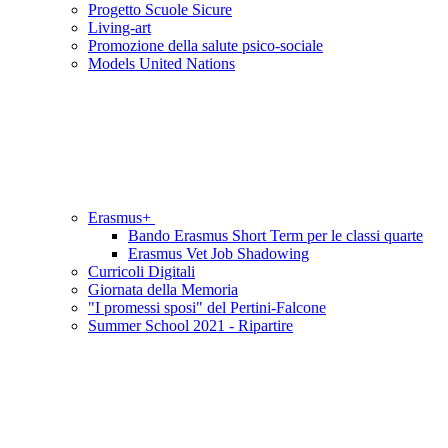
Progetto Scuole Sicure
Living-art
Promozione della salute psico-sociale
Models United Nations
Erasmus+
Bando Erasmus Short Term per le classi quarte
Erasmus Vet Job Shadowing
Curricoli Digitali
Giornata della Memoria
"I promessi sposi" del Pertini-Falcone
Summer School 2021 - Ripartire