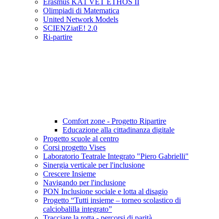
Erasmus KA1 VET ETHOS II
Olimpiadi di Matematica
United Network Models
SCIENZiatE! 2.0
Ri-partire
Comfort zone - Progetto Ripartire
Educazione alla cittadinanza digitale
Progetto scuole al centro
Corsi progetto Vises
Laboratorio Teatrale Integrato "Piero Gabrielli"
Sinergia verticale per l'inclusione
Crescere Insieme
Navigando per l'inclusione
PON Inclusione sociale e lotta al disagio
Progetto “Tutti insieme – torneo scolastico di
calciobalilla integrato”
Tracciare la rotta - percorsi di parità