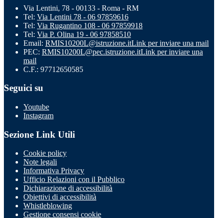
Via Lentini, 78 - 00133 - Roma - RM
Tel:
Via Lentini 78 - 06 97859616
Tel:
Via Rugantino 108 - 06 97859918
Tel:
Via P. Olina 19 - 06 97858510
Email:
RMIS10200L@istruzione.it
Link per inviare una mail
PEC:
RMIS10200L@pec.istruzione.it
Link per inviare una
mail
C.F.: 97712650585
Seguici su
Youtube
Instagram
Sezione Link Utili
Cookie policy
Note legali
Informativa Privacy
Ufficio Relazioni con il Pubblico
Dichiarazione di accessibilità
Obiettivi di accessibilità
Whistleblowing
Gestione consensi cookie