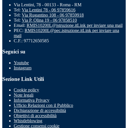
Via Lentini, 78 - 00133 - Roma - RM
Tel:
Via Lentini 78 - 06 97859616
Tel:
Via Rugantino 108 - 06 97859918
Tel:
Via P. Olina 19 - 06 97858510
Email:
RMIS10200L@istruzione.it
Link per inviare una mail
PEC:
RMIS10200L@pec.istruzione.it
Link per inviare una
mail
C.F.: 97712650585
Seguici su
Youtube
Instagram
Sezione Link Utili
Cookie policy
Note legali
Informativa Privacy
Ufficio Relazioni con il Pubblico
Dichiarazione di accessibilità
Obiettivi di accessibilità
Whistleblowing
Gestione consensi cookie