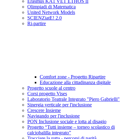
Erasmus KA1 VET ETHOS II
Olimpiadi di Matematica
United Network Models
SCIENZiatE! 2.0
Ri-partire
Comfort zone - Progetto Ripartire
Educazione alla cittadinanza digitale
Progetto scuole al centro
Corsi progetto Vises
Laboratorio Teatrale Integrato "Piero Gabrielli"
Sinergia verticale per l'inclusione
Crescere Insieme
Navigando per l'inclusione
PON Inclusione sociale e lotta al disagio
Progetto “Tutti insieme – torneo scolastico di
calciobalilla integrato”
Tracciare la rotta - percorsi di parità