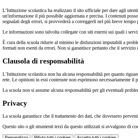
L’Istituzione scolastica ha realizzato il sito ufficiale per dare agli ut
un'informazione il più possibile aggiornata e precisa. I contenuti poss
segnalati degli errori, si provvederà a correggerli nel più breve tempo 
Le informazioni sono talvolta collegate con siti esterni sui quali i serv
È cura della scuola ridurre al minimo le disfunzioni imputabili a problemi
formati non esenti da errori. Non si garantisce pertanto che il servizio
Clausola di responsabilità
L’Istituzione scolastica non ha alcuna responsabilità per quanto riguarda
rete. Le opinioni in essi contenute non esprimono necessariamente il pu
La scuola non si assume alcuna responsabilità per gli eventuali problemi 
Privacy
La scuola garantisce che il trattamento dei dati, che dovessero pervenir
Questo sito o gli strumenti terzi da questo utilizzati si avvalgono di coo
Personalizza
Rifiuta tutti
i cookies
Accetta tutti
i cookies