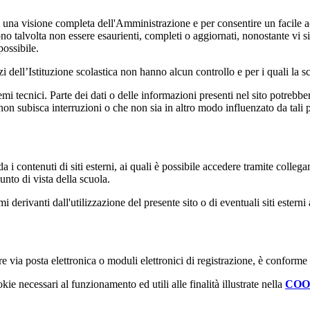
enti una visione completa dell'Amministrazione e per consentire un facile ac
ono talvolta non essere esaurienti, completi o aggiornati, nonostante vi
possibile.
izi dell’Istituzione scolastica non hanno alcun controllo e per i quali la
 tecnici. Parte dei dati o delle informazioni presenti nel sito potrebbero 
 non subisca interruzioni o che non sia in altro modo influenzato da tali 
 i contenuti di siti esterni, ai quali è possibile accedere tramite collegam
nto di vista della scuola.
derivanti dall'utilizzazione del presente sito o di eventuali siti esterni 
e via posta elettronica o moduli elettronici di registrazione, è conforme
kie necessari al funzionamento ed utili alle finalità illustrate nella
COO