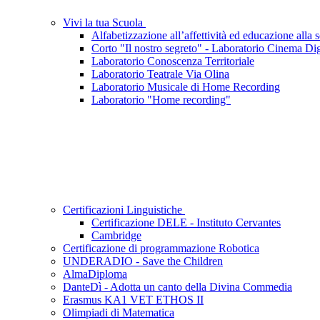
Vivi la tua Scuola
Alfabetizzazione all’affettività ed educazione alla s
Corto "Il nostro segreto" - Laboratorio Cinema Dig
Laboratorio Conoscenza Territoriale
Laboratorio Teatrale Via Olina
Laboratorio Musicale di Home Recording
Laboratorio "Home recording"
Certificazioni Linguistiche
Certificazione DELE - Instituto Cervantes
Cambridge
Certificazione di programmazione Robotica
UNDERADIO - Save the Children
AlmaDiploma
DanteDì - Adotta un canto della Divina Commedia
Erasmus KA1 VET ETHOS II
Olimpiadi di Matematica