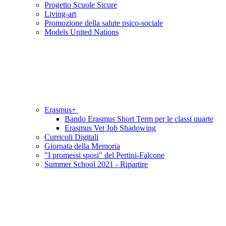
Progetto Scuole Sicure
Living-art
Promozione della salute psico-sociale
Models United Nations
Erasmus+
Bando Erasmus Short Term per le classi quarte
Erasmus Vet Job Shadowing
Curricoli Digitali
Giornata della Memoria
"I promessi sposi" del Pertini-Falcone
Summer School 2021 - Ripartire