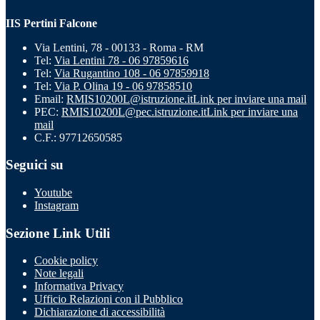
IIS Pertini Falcone
Via Lentini, 78 - 00133 - Roma - RM
Tel:
Via Lentini 78 - 06 97859616
Tel:
Via Rugantino 108 - 06 97859918
Tel:
Via P. Olina 19 - 06 97858510
Email:
RMIS10200L@istruzione.it
Link per inviare una mail
PEC:
RMIS10200L@pec.istruzione.it
Link per inviare una
mail
C.F.: 97712650585
Seguici su
Youtube
Instagram
Sezione Link Utili
Cookie policy
Note legali
Informativa Privacy
Ufficio Relazioni con il Pubblico
Dichiarazione di accessibilità