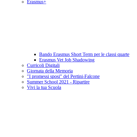
Erasmus+
Bando Erasmus Short Term per le classi quarte
Erasmus Vet Job Shadowing
Curricoli Digitali
Giornata della Memoria
"I promessi sposi" del Pertini-Falcone
Summer School 2021 - Ripartire
Vivi la tua Scuola