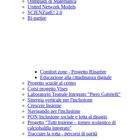
Olimpiadi di Matematica
United Network Models
SCIENZiatE! 2.0
Ri-partire
Comfort zone - Progetto Ripartire
Educazione alla cittadinanza digitale
Progetto scuole al centro
Corsi progetto Vises
Laboratorio Teatrale Integrato "Piero Gabrielli"
Sinergia verticale per l'inclusione
Crescere Insieme
Navigando per l'inclusione
PON Inclusione sociale e lotta al disagio
Progetto “Tutti insieme – torneo scolastico di
calciobalilla integrato”
Tracciare la rotta - percorsi di parità