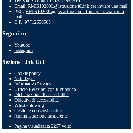
Tel:
Via P. Olina 19 - 06 97858510
Email:
RMIS10200L@istruzione.it
Link per inviare una mail
PEC:
RMIS10200L@pec.istruzione.it
Link per inviare una
mail
C.F.: 97712650585
Seguici su
Youtube
Instagram
Sezione Link Utili
Cookie policy
Note legali
Informativa Privacy
Ufficio Relazioni con il Pubblico
Dichiarazione di accessibilità
Obiettivi di accessibilità
Whistleblowing
Gestione consensi cookie
Amministrazione trasparente
Pagina visualizzata
2267
volte