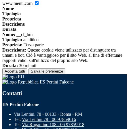
www.menti.com
Nome
Tipologia
Proprieta
Descrizione
Durata
Nome:
__cf_bm
Tipologia:
analitico
Proprieta:
Terza parte
Descrizione:
Questo cookie viene utilizzato per distinguere tra
umani e bot. Ciò è vantaggioso per il sito Web, al fine di effettuare
rapporti validi sull'utilizzo del proprio sito Web.
Durata:
30 minuti
Accetta tutti
Salva le preferenze
IIS Pertini Falcone
Contatti
IIS Pertini Falcone
Via Lentini, 78 - 00133 - Roma - RM
Tel:
Via Lentini 78 - 06 97859616
Tel:
Via Rugantino 108 - 06 97859918