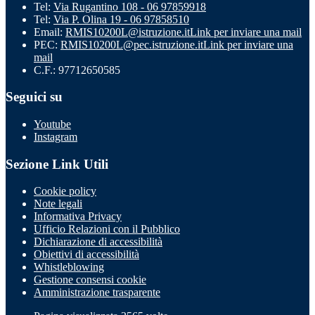
Tel:
Via Rugantino 108 - 06 97859918
Tel:
Via P. Olina 19 - 06 97858510
Email:
RMIS10200L@istruzione.it
Link per inviare una mail
PEC:
RMIS10200L@pec.istruzione.it
Link per inviare una
mail
C.F.: 97712650585
Seguici su
Youtube
Instagram
Sezione Link Utili
Cookie policy
Note legali
Informativa Privacy
Ufficio Relazioni con il Pubblico
Dichiarazione di accessibilità
Obiettivi di accessibilità
Whistleblowing
Gestione consensi cookie
Amministrazione trasparente