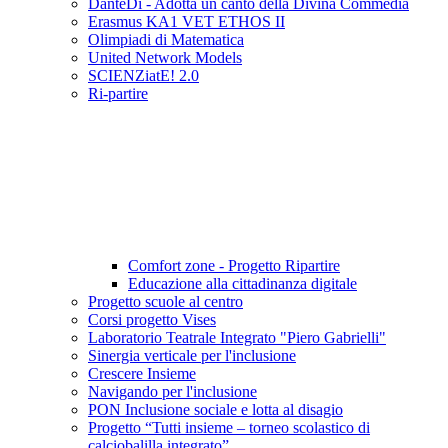
DanteDì - Adotta un canto della Divina Commedia
Erasmus KA1 VET ETHOS II
Olimpiadi di Matematica
United Network Models
SCIENZiatE! 2.0
Ri-partire
Comfort zone - Progetto Ripartire
Educazione alla cittadinanza digitale
Progetto scuole al centro
Corsi progetto Vises
Laboratorio Teatrale Integrato "Piero Gabrielli"
Sinergia verticale per l'inclusione
Crescere Insieme
Navigando per l'inclusione
PON Inclusione sociale e lotta al disagio
Progetto “Tutti insieme – torneo scolastico di
calciobalilla integrato”