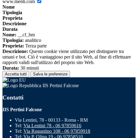
www.menti.com
Nome
Tipologia
Proprieta
Descrizione
Durata
Nome:
__cf_bm
Tipologia:
analitico
Proprieta:
Terza parte
Descrizione:
Questo cookie viene utilizzato per distinguere tra
umani e bot. Ciò è vantaggioso per il sito Web, al fine di effettuare
rapporti validi sull'utilizzo del proprio sito Web.
Durata:
30 minuti
Accetta tutti
Salva le preferenze
IIS Pertini Falcone
Contatti
IIS Pertini Falcone
Via Lentini, 78 - 00133 - Roma - RM
Tel:
Via Lentini 78 - 06 97859616
Tel:
Via Rugantino 108 - 06 97859918
Tel:
Via P. Olina 19 - 06 97858510