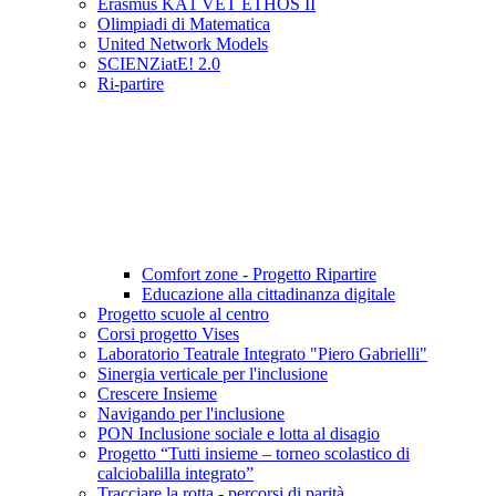
Erasmus KA1 VET ETHOS II
Olimpiadi di Matematica
United Network Models
SCIENZiatE! 2.0
Ri-partire
Comfort zone - Progetto Ripartire
Educazione alla cittadinanza digitale
Progetto scuole al centro
Corsi progetto Vises
Laboratorio Teatrale Integrato "Piero Gabrielli"
Sinergia verticale per l'inclusione
Crescere Insieme
Navigando per l'inclusione
PON Inclusione sociale e lotta al disagio
Progetto “Tutti insieme – torneo scolastico di
calciobalilla integrato”
Tracciare la rotta - percorsi di parità