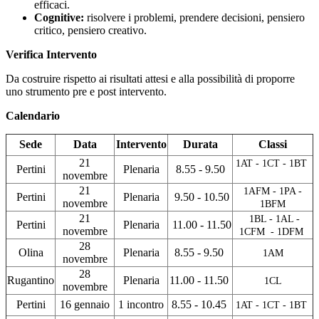
efficaci.
Cognitive:
risolvere i problemi, prendere decisioni, pensiero
critico, pensiero creativo.
Verifica Intervento
Da costruire rispetto ai risultati attesi e alla possibilità di proporre
uno strumento pre e post intervento.
Calendario
Sede
Data
Intervento
Durata
Classi
21
1AT
- 1CT - 1BT
Pertini
Plenaria
8.55 - 9.50
novembre
21
1AFM - 1PA -
Pertini
Plenaria
9.50 - 10.50
novembre
1BFM
21
1BL - 1AL -
Pertini
Plenaria
11.00 - 11.50
novembre
1CFM - 1DFM
28
Olina
Plenaria
8.55 - 9.50
1AM
novembre
28
Rugantino
Plenaria
11.00 - 11.50
1CL
novembre
Pertini
16 gennaio
1 incontro
8.55 - 10.45
1AT - 1CT - 1BT