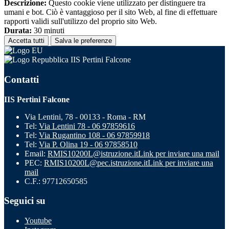
Descrizione:
Questo cookie viene utilizzato per distinguere tra
umani e bot. Ciò è vantaggioso per il sito Web, al fine di effettuare
rapporti validi sull'utilizzo del proprio sito Web.
Durata:
30 minuti
Accetta tutti
Salva le preferenze
IIS Pertini Falcone
Contatti
IIS Pertini Falcone
Via Lentini, 78 - 00133 - Roma - RM
Tel:
Via Lentini 78 - 06 97859616
Tel:
Via Rugantino 108 - 06 97859918
Tel:
Via P. Olina 19 - 06 97858510
Email:
RMIS10200L@istruzione.it
Link per inviare una mail
PEC:
RMIS10200L@pec.istruzione.it
Link per inviare una
mail
C.F.: 97712650585
Seguici su
Youtube