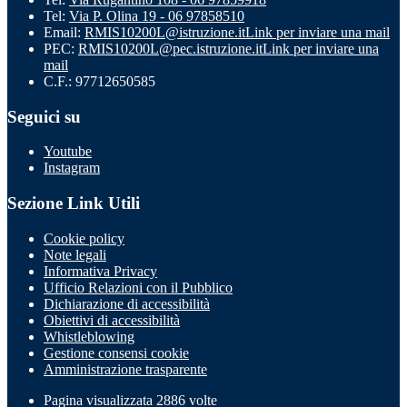
Tel:
Via P. Olina 19 - 06 97858510
Email:
RMIS10200L@istruzione.it
Link per inviare una mail
PEC:
RMIS10200L@pec.istruzione.it
Link per inviare una
mail
C.F.: 97712650585
Seguici su
Youtube
Instagram
Sezione Link Utili
Cookie policy
Note legali
Informativa Privacy
Ufficio Relazioni con il Pubblico
Dichiarazione di accessibilità
Obiettivi di accessibilità
Whistleblowing
Gestione consensi cookie
Amministrazione trasparente
Pagina visualizzata
2886
volte