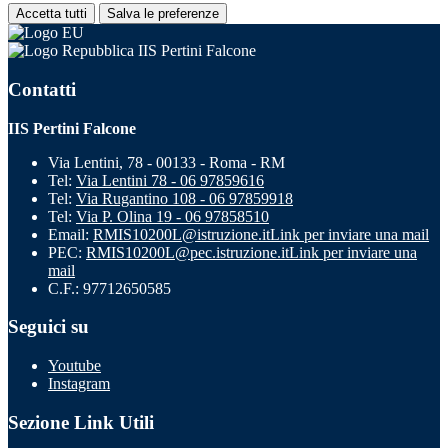
Accetta tutti
Salva le preferenze
IIS Pertini Falcone
Contatti
IIS Pertini Falcone
Via Lentini, 78 - 00133 - Roma - RM
Tel:
Via Lentini 78 - 06 97859616
Tel:
Via Rugantino 108 - 06 97859918
Tel:
Via P. Olina 19 - 06 97858510
Email:
RMIS10200L@istruzione.it
Link per inviare una mail
PEC:
RMIS10200L@pec.istruzione.it
Link per inviare una
mail
C.F.: 97712650585
Seguici su
Youtube
Instagram
Sezione Link Utili