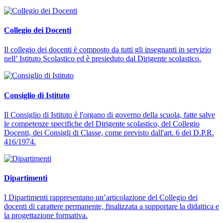
Collegio dei Docenti
Il collegio dei docenti è composto da tutti gli insegnanti in servizio
nell’ Istituto Scolastico ed è presieduto dal Dirigente scolastico.
Consiglio di Istituto
Il Consiglio di Istituto è l'organo di governo della scuola, fatte salve
le competenze specifiche del Dirigente scolastico, del Collegio
Docenti, dei Consigli di Classe, come previsto dall'art. 6 del D.P.R.
416/1974.
Dipartimenti
I Dipartimenti rappresentano un’articolazione del Collegio dei
docenti di carattere permanente, finalizzata a supportare la didattica e
la progettazione formativa.