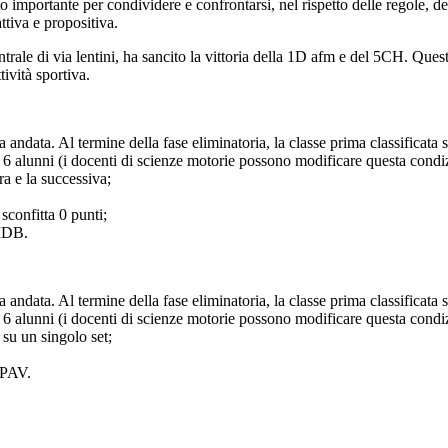
importante per condividere e confrontarsi, nel rispetto delle regole, degli
ttiva e propositiva.
centrale di via lentini, ha sancito la vittoria della 1D afm e del 5CH.
Questa
tività sportiva.
 andata. Al termine della fase eliminatoria, la classe prima classificata s
6 alunni (i docenti di scienze motorie possono modificare questa condiz
ra e la successiva;
 sconfitta 0 punti;
AIDB.
 andata. Al termine della fase eliminatoria, la classe prima classificata s
6 alunni (i docenti di scienze motorie possono modificare questa condizi
 su un singolo set;
IPAV.