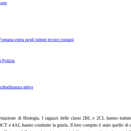
cone
ontana entra negli istituti tecnici romani
i Polizia
cittadinanza attiva
estazione di Biologia. I ragazzi delle classi 2BL e 2CL hanno trattato
T e 4AL hanno costituito la giuria. Il loro compito è stato quello di as