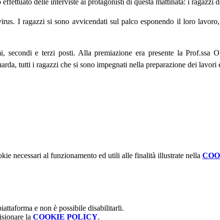
ffettuato delle interviste ai protagonisti di questa mattinata: i ragazzi d
 virus. I ragazzi si sono avvicendati sul palco esponendo il loro lavor
rimi, secondi e terzi posti. Alla premiazione era presente la Prof.ssa
uarda, tutti i ragazzi che si sono impegnati nella preparazione dei lavori 
kie necessari al funzionamento ed utili alle finalità illustrate nella
COO
attaforma e non è possibile disabilitarli.
isionare la
COOKIE POLICY
.