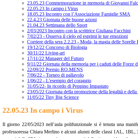
23.05.23 Commemorazione in memoria di Giovanni Fal
22.05.23 In campo i Virus
18.05.23 Incontro con l’Associazione Famiglie SMA
22.4.23 Giornata delle buone azioni
21.04.23 Settimana dello Sport
2/03/2023 Incontro con la scrittrice Giuliana Facchini
7/02/23 - Osserva il cielo ed esprimi le tue emozioni
Corriere della sera 2.2.23 - Moda, la magia delle Sorelle F
19/12/22 Concorso di Biologia
30/11/22 Living-art
17/11/22 Manager del Futuro
9/11/22 Giornata della memoria per i caduti delle Forze d
22/09/22 Premio RO.MENS
7/06/22 - Torneo di pallavolo
1/06/22 - L'esempio del coraggio
31/05/22- In ricordo di Peppino Impastato
23/05/22 Giornata della promozione della legalità e della 
11/05/22 Tiny Big Science
22.05.23 In campo i Virus
Il giorno 22/05/2023 nell’aula polifunzionale si è tenuta una manif
professoressa Chiara Merlino e alcuni alunni delle classi 1AL, 1BL, 3C