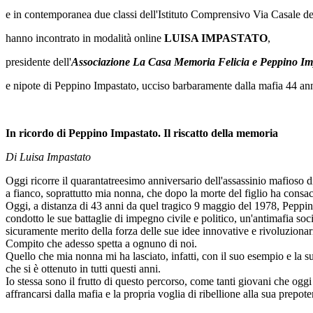
e in contemporanea due classi dell'Istituto Comprensivo Via Casale de
hanno incontrato in modalità online
LUISA IMPASTATO
,
presidente dell'
Associazione La Casa Memoria Felicia e Peppino Im
e nipote di Peppino Impastato, ucciso barbaramente dalla mafia 44 an
In ricordo di Peppino Impastato. Il riscatto della memoria
Di Luisa Impastato
Oggi ricorre il quarantatreesimo anniversario dell'assassinio mafioso
a fianco, soprattutto mia nonna, che dopo la morte del figlio ha consacra
Oggi, a distanza di 43 anni da quel tragico 9 maggio del 1978, Peppino
condotto le sue battaglie di impegno civile e politico, un'antimafia soc
sicuramente merito della forza delle sue idee innovative e rivoluzionar
Compito che adesso spetta a ognuno di noi.
Quello che mia nonna mi ha lasciato, infatti, con il suo esempio e la su
che si è ottenuto in tutti questi anni.
Io stessa sono il frutto di questo percorso, come tanti giovani che oggi
affrancarsi dalla mafia e la propria voglia di ribellione alla sua prepot