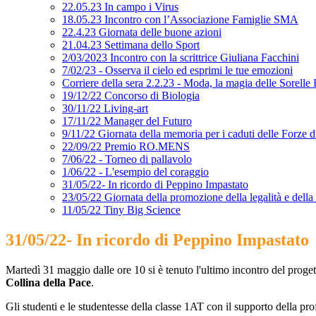
22.05.23 In campo i Virus
18.05.23 Incontro con l’Associazione Famiglie SMA
22.4.23 Giornata delle buone azioni
21.04.23 Settimana dello Sport
2/03/2023 Incontro con la scrittrice Giuliana Facchini
7/02/23 - Osserva il cielo ed esprimi le tue emozioni
Corriere della sera 2.2.23 - Moda, la magia delle Sorelle F
19/12/22 Concorso di Biologia
30/11/22 Living-art
17/11/22 Manager del Futuro
9/11/22 Giornata della memoria per i caduti delle Forze d
22/09/22 Premio RO.MENS
7/06/22 - Torneo di pallavolo
1/06/22 - L'esempio del coraggio
31/05/22- In ricordo di Peppino Impastato
23/05/22 Giornata della promozione della legalità e della 
11/05/22 Tiny Big Science
31/05/22- In ricordo di Peppino Impastato
Martedì 31 maggio dalle ore 10 si è tenuto l'ultimo incontro del proge
Collina della Pace
.
Gli studenti e le studentesse della classe 1AT con il supporto della pr