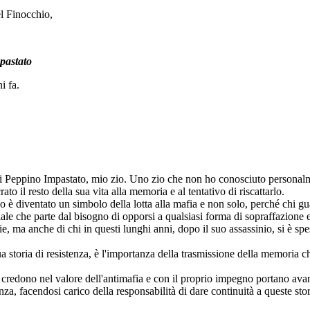
l Finocchio,
pastato
ni fa.
 di Peppino Impastato, mio zio. Uno zio che non ho conosciuto personalme
to il resto della sua vita alla memoria e al tentativo di riscattarlo.
 è diventato un simbolo della lotta alla mafia e non solo, perché chi g
iale che parte dal bisogno di opporsi a qualsiasi forma di sopraffazione e
ie, ma anche di chi in questi lunghi anni, dopo il suo assassinio, si è s
a storia di resistenza, è l'importanza della trasmissione della memoria ch
 credono nel valore dell'antimafia e con il proprio impegno portano avanti 
enza, facendosi carico della responsabilità di dare continuità a queste sto