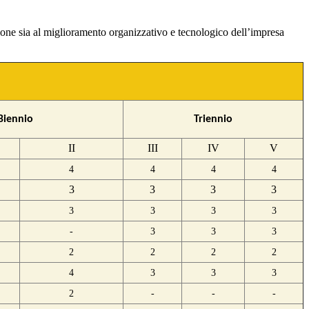
azione sia al miglioramento organizzativo e tecnologico dell’impresa
Biennio
Triennio
II
III
IV
V
4
4
4
4
3
3
3
3
3
3
3
3
-
3
3
3
2
2
2
2
4
3
3
3
2
-
-
-