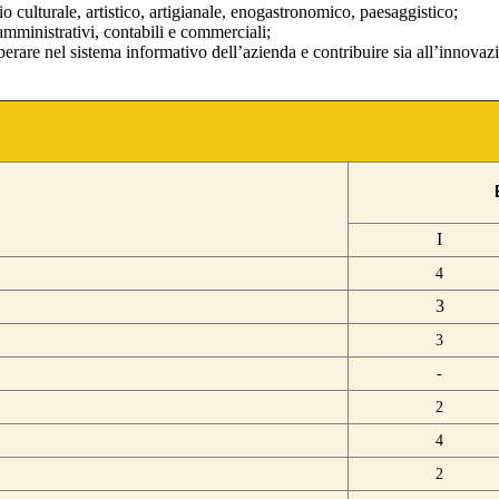
io culturale, artistico, artigianale, enogastronomico, paesaggistico;
 amministrativi, contabili e commerciali;
operare nel sistema informativo dell’azienda e contribuire sia all’innov
I
4
3
3
-
2
4
2