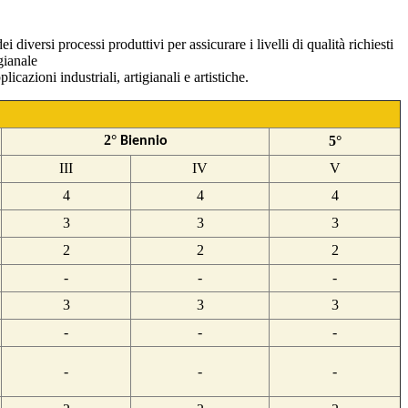
diversi processi produttivi per assicurare i livelli di qualità richiesti
gianale
cazioni industriali, artigianali e artistiche.
2°
5°
Biennio
III
IV
V
4
4
4
3
3
3
2
2
2
-
-
-
3
3
3
-
-
-
-
-
-