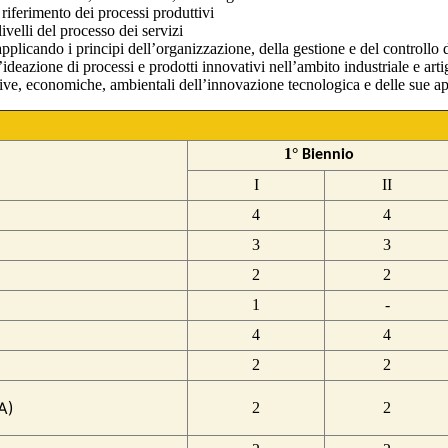
 riferimento dei processi produttivi
ivelli del processo dei servizi
licando i principi dell’organizzazione, della gestione e del controllo dei 
ideazione di processi e prodotti innovativi nell’ambito industriale e arti
ive, economiche, ambientali dell’innovazione tecnologica e delle sue appli
1°
Biennio
I
II
4
4
3
3
2
2
1
-
4
4
2
2
A)
2
2