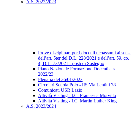
A.S. 2022/2023
Prove disciplinari per i docenti neoassunti ai sensi
dell’art. 5ter del D.L. 228/2021 e dell’art. 59, co.
4, D.L. 73/2021 - posti di Sostegno
Piano Nazionale Formazione Docenti a.s.
2022/23
Plenaria del 26/01/2023
Circolari Scuola Polo - IIS Via Lentini 78
Comunicati USR Lazio
Attività Visiting - I.C. Francesca Morvillo
Attività Visiting - I.C. Martin Luther King
A.S. 2023/2024