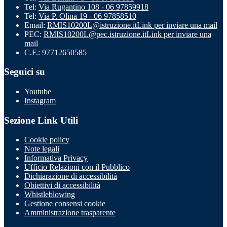
Tel:
Via Rugantino 108 - 06 97859918
Tel:
Via P. Olina 19 - 06 97858510
Email:
RMIS10200L@istruzione.it
Link per inviare una mail
PEC:
RMIS10200L@pec.istruzione.it
Link per inviare una
mail
C.F.: 97712650585
Seguici su
Youtube
Instagram
Sezione Link Utili
Cookie policy
Note legali
Informativa Privacy
Ufficio Relazioni con il Pubblico
Dichiarazione di accessibilità
Obiettivi di accessibilità
Whistleblowing
Gestione consensi cookie
Amministrazione trasparente