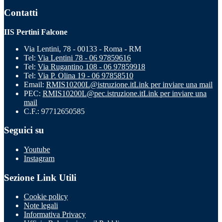
Contatti
IIS Pertini Falcone
Via Lentini, 78 - 00133 - Roma - RM
Tel:
Via Lentini 78 - 06 97859616
Tel:
Via Rugantino 108 - 06 97859918
Tel:
Via P. Olina 19 - 06 97858510
Email:
RMIS10200L@istruzione.it
Link per inviare una mail
PEC:
RMIS10200L@pec.istruzione.it
Link per inviare una
mail
C.F.: 97712650585
Seguici su
Youtube
Instagram
Sezione Link Utili
Cookie policy
Note legali
Informativa Privacy