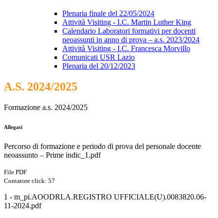
Plenaria finale del 22/05/2024
Attività Visiting - I.C. Martin Luther King
Calendario Laboratori formativi per docenti
neoassunti in anno di prova – a.s. 2023/2024
Attività Visiting - I.C. Francesca Morvillo
Comunicati USR Lazio
Plenaria del 20/12/2023
A.S. 2024/2025
Formazione a.s. 2024/2025
Allegati
Percorso di formazione e periodo di prova del personale docente
neoassunto – Prime indic_1.pdf
File PDF
Contatore click: 57
1 - m_pi.AOODRLA.REGISTRO UFFICIALE(U).0083820.06-
11-2024.pdf