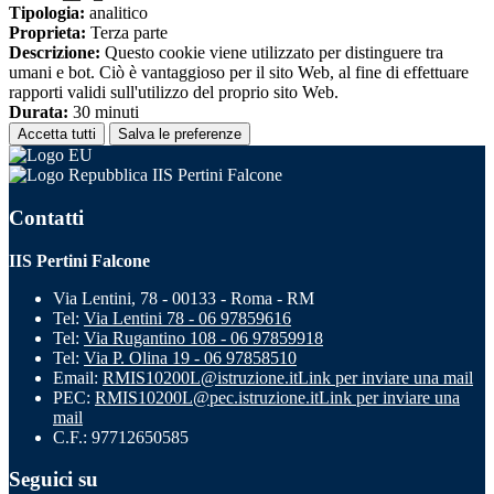
Tipologia:
analitico
Proprieta:
Terza parte
Descrizione:
Questo cookie viene utilizzato per distinguere tra
umani e bot. Ciò è vantaggioso per il sito Web, al fine di effettuare
rapporti validi sull'utilizzo del proprio sito Web.
Durata:
30 minuti
Accetta tutti
Salva le preferenze
IIS Pertini Falcone
Contatti
IIS Pertini Falcone
Via Lentini, 78 - 00133 - Roma - RM
Tel:
Via Lentini 78 - 06 97859616
Tel:
Via Rugantino 108 - 06 97859918
Tel:
Via P. Olina 19 - 06 97858510
Email:
RMIS10200L@istruzione.it
Link per inviare una mail
PEC:
RMIS10200L@pec.istruzione.it
Link per inviare una
mail
C.F.: 97712650585
Seguici su