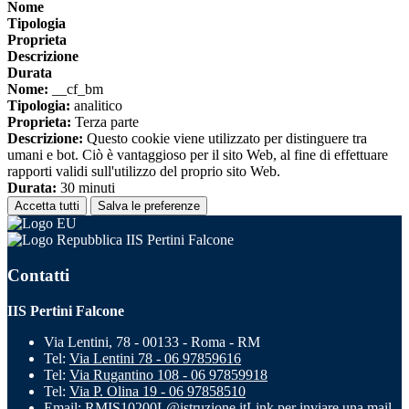
Nome
Tipologia
Proprieta
Descrizione
Durata
Nome:
__cf_bm
Tipologia:
analitico
Proprieta:
Terza parte
Descrizione:
Questo cookie viene utilizzato per distinguere tra
umani e bot. Ciò è vantaggioso per il sito Web, al fine di effettuare
rapporti validi sull'utilizzo del proprio sito Web.
Durata:
30 minuti
Accetta tutti
Salva le preferenze
IIS Pertini Falcone
Contatti
IIS Pertini Falcone
Via Lentini, 78 - 00133 - Roma - RM
Tel:
Via Lentini 78 - 06 97859616
Tel:
Via Rugantino 108 - 06 97859918
Tel:
Via P. Olina 19 - 06 97858510
Email:
RMIS10200L@istruzione.it
Link per inviare una mail