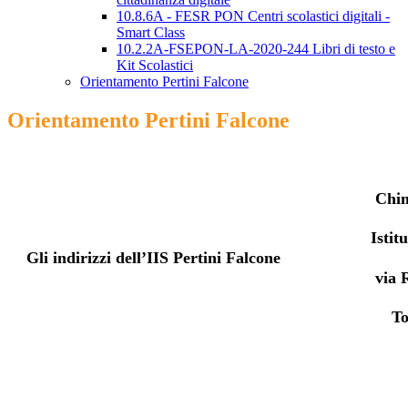
10.8.6A - FESR PON Centri scolastici digitali -
Smart Class
10.2.2A-FSEPON-LA-2020-244 Libri di testo e
Kit Scolastici
Orientamento Pertini Falcone
Orientamento Pertini Falcone
Chim
Istit
Gli indirizzi dell’IIS Pertini Falcone
via 
To