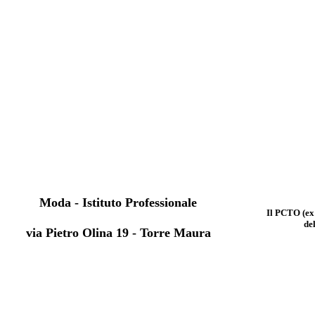
Moda - Istituto Professionale
I
l PCTO (ex
de
via Pietro Olina 19 - Torre Maura