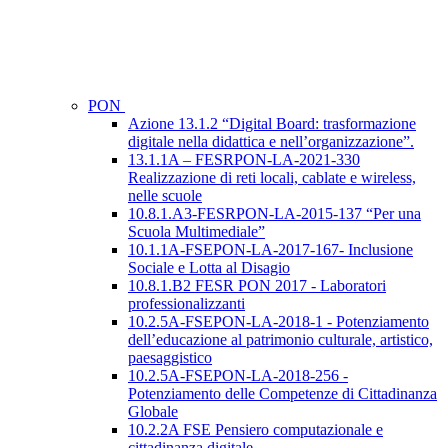
PON
Azione 13.1.2 “Digital Board: trasformazione
digitale nella didattica e nell’organizzazione”.
13.1.1A – FESRPON-LA-2021-330
Realizzazione di reti locali, cablate e wireless,
nelle scuole
10.8.1.A3-FESRPON-LA-2015-137 “Per una
Scuola Multimediale”
10.1.1A-FSEPON-LA-2017-167- Inclusione
Sociale e Lotta al Disagio
10.8.1.B2 FESR PON 2017 - Laboratori
professionalizzanti
10.2.5A-FSEPON-LA-2018-1 - Potenziamento
dell’educazione al patrimonio culturale, artistico,
paesaggistico
10.2.5A-FSEPON-LA-2018-256 -
Potenziamento delle Competenze di Cittadinanza
Globale
10.2.2A FSE Pensiero computazionale e
cittadinanza digitale