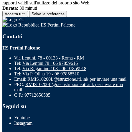
rapporti validi sull'utilizzo del proprio sito Web.
Durata:
30 minuti
Accetta tutti
Salva le preferenze
IIS Pertini Falcone
Contatti
IIS Pertini Falcone
Via Lentini, 78 - 00133 - Roma - RM
Tel:
Via Lentini 78 - 06 97859616
Tel:
Via Rugantino 108 - 06 97859918
Tel:
Via P. Olina 19 - 06 97858510
Email:
RMIS10200L@istruzione.it
Link per inviare una mail
PEC:
RMIS10200L@pec.istruzione.it
Link per inviare una
mail
C.F.: 97712650585
Seguici su
Youtube
Instagram