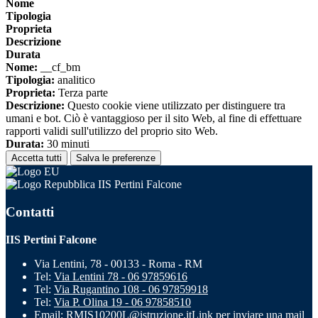
Nome
Tipologia
Proprieta
Descrizione
Durata
Nome:
__cf_bm
Tipologia:
analitico
Proprieta:
Terza parte
Descrizione:
Questo cookie viene utilizzato per distinguere tra
umani e bot. Ciò è vantaggioso per il sito Web, al fine di effettuare
rapporti validi sull'utilizzo del proprio sito Web.
Durata:
30 minuti
Accetta tutti
Salva le preferenze
IIS Pertini Falcone
Contatti
IIS Pertini Falcone
Via Lentini, 78 - 00133 - Roma - RM
Tel:
Via Lentini 78 - 06 97859616
Tel:
Via Rugantino 108 - 06 97859918
Tel:
Via P. Olina 19 - 06 97858510
Email:
RMIS10200L@istruzione.it
Link per inviare una mail