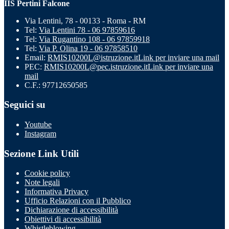
IIS Pertini Falcone
Via Lentini, 78 - 00133 - Roma - RM
Tel:
Via Lentini 78 - 06 97859616
Tel:
Via Rugantino 108 - 06 97859918
Tel:
Via P. Olina 19 - 06 97858510
Email:
RMIS10200L@istruzione.it
Link per inviare una mail
PEC:
RMIS10200L@pec.istruzione.it
Link per inviare una
mail
C.F.: 97712650585
Seguici su
Youtube
Instagram
Sezione Link Utili
Cookie policy
Note legali
Informativa Privacy
Ufficio Relazioni con il Pubblico
Dichiarazione di accessibilità
Obiettivi di accessibilità
Whistleblowing