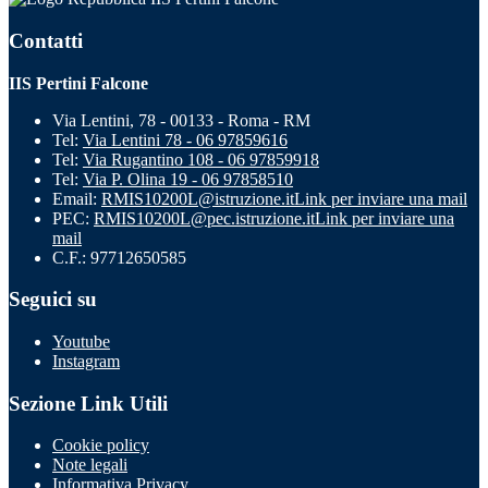
Contatti
IIS Pertini Falcone
Via Lentini, 78 - 00133 - Roma - RM
Tel:
Via Lentini 78 - 06 97859616
Tel:
Via Rugantino 108 - 06 97859918
Tel:
Via P. Olina 19 - 06 97858510
Email:
RMIS10200L@istruzione.it
Link per inviare una mail
PEC:
RMIS10200L@pec.istruzione.it
Link per inviare una
mail
C.F.: 97712650585
Seguici su
Youtube
Instagram
Sezione Link Utili
Cookie policy
Note legali
Informativa Privacy