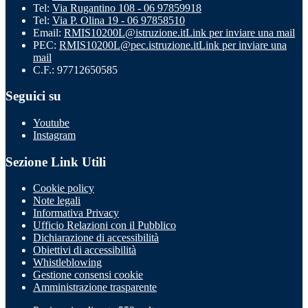
Tel:
Via Rugantino 108 - 06 97859918
Tel:
Via P. Olina 19 - 06 97858510
Email:
RMIS10200L@istruzione.it
Link per inviare una mail
PEC:
RMIS10200L@pec.istruzione.it
Link per inviare una
mail
C.F.: 97712650585
Seguici su
Youtube
Instagram
Sezione Link Utili
Cookie policy
Note legali
Informativa Privacy
Ufficio Relazioni con il Pubblico
Dichiarazione di accessibilità
Obiettivi di accessibilità
Whistleblowing
Gestione consensi cookie
Amministrazione trasparente