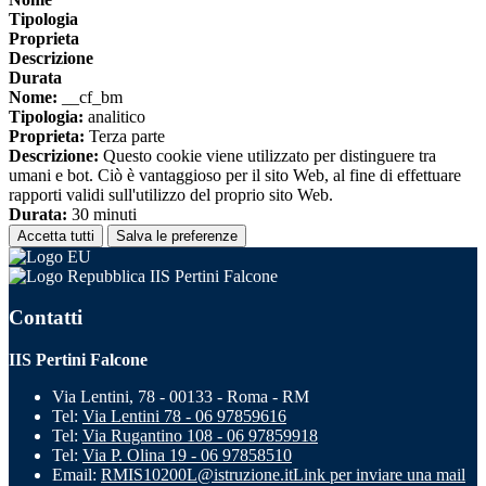
Tipologia
Proprieta
Descrizione
Durata
Nome:
__cf_bm
Tipologia:
analitico
Proprieta:
Terza parte
Descrizione:
Questo cookie viene utilizzato per distinguere tra
umani e bot. Ciò è vantaggioso per il sito Web, al fine di effettuare
rapporti validi sull'utilizzo del proprio sito Web.
Durata:
30 minuti
Accetta tutti
Salva le preferenze
IIS Pertini Falcone
Contatti
IIS Pertini Falcone
Via Lentini, 78 - 00133 - Roma - RM
Tel:
Via Lentini 78 - 06 97859616
Tel:
Via Rugantino 108 - 06 97859918
Tel:
Via P. Olina 19 - 06 97858510
Email:
RMIS10200L@istruzione.it
Link per inviare una mail