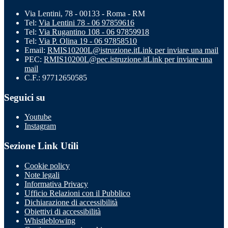
Via Lentini, 78 - 00133 - Roma - RM
Tel:
Via Lentini 78 - 06 97859616
Tel:
Via Rugantino 108 - 06 97859918
Tel:
Via P. Olina 19 - 06 97858510
Email:
RMIS10200L@istruzione.it
Link per inviare una mail
PEC:
RMIS10200L@pec.istruzione.it
Link per inviare una
mail
C.F.: 97712650585
Seguici su
Youtube
Instagram
Sezione Link Utili
Cookie policy
Note legali
Informativa Privacy
Ufficio Relazioni con il Pubblico
Dichiarazione di accessibilità
Obiettivi di accessibilità
Whistleblowing