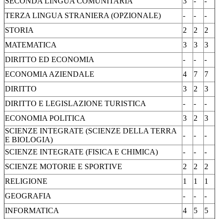
SECONDA LINGUA COMUNITARIA
3
-
-
TERZA LINGUA STRANIERA (OPZIONALE)
-
-
-
STORIA
2
2
2
MATEMATICA
3
3
3
DIRITTO ED ECONOMIA
-
-
-
ECONOMIA AZIENDALE
4
7
7
DIRITTO
3
2
3
DIRITTO E LEGISLAZIONE TURISTICA
-
-
-
ECONOMIA POLITICA
3
2
3
SCIENZE INTEGRATE (SCIENZE DELLA TERRA
-
-
-
E BIOLOGIA)
SCIENZE INTEGRATE (FISICA E CHIMICA)
-
-
-
SCIENZE MOTORIE E SPORTIVE
2
2
2
RELIGIONE
1
1
1
GEOGRAFIA
-
-
-
INFORMATICA
4
5
5