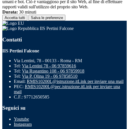
umani e bot. Ciò è vantaggioso per il sito Web, al fine di effettuare
rapporti validi sull'utilizzo del proprio sito Web.
Durata:
30 minuti
Accetta tutti
Salva le preferenze
IIS Pertini Falcone
Contatti
IIS Pertini Falcone
Via Lentini, 78 - 00133 - Roma - RM
Tel:
Via Lentini 78 - 06 97859616
Tel:
Via Rugantino 108 - 06 97859918
Tel:
Via P. Olina 19 - 06 97858510
Email:
RMIS10200L@istruzione.it
Link per inviare una mail
PEC:
RMIS10200L@pec.istruzione.it
Link per inviare una
mail
C.F.: 97712650585
Seguici su
Youtube
Instagram