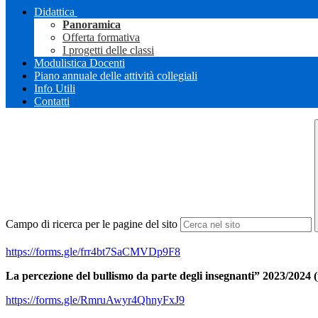
Didattica
Panoramica
Offerta formativa
I progetti delle classi
Modulistica Docenti
Piano annuale delle attività collegiali
Info Utili
Contatti
Campo di ricerca per le pagine del sito
https://forms.gle/
frr4bt7SaCMVDp9F8
La percezione del bullismo da parte degli insegnanti”
20
23/
20
24
(
https://forms.gle/
RmruAwyr4QhnyFxJ9