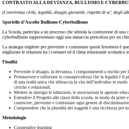
CONTRASTO ALLA DEVIANZA, BULLISMO E CYBERB
(Convivenza civile, legalità, disagio giovanile, rispetto di se', degli a
Sportello d’Ascolto Bullismo-Cyberbullismo
La Scuola, partecipa a un processo che stimola la costruzione di una co
cyberbullismo rappresentano oggi una minaccia pericolosa per un clima 
La strategia migliore per prevenire e contrastare questi fenomeni è que
migliorare le relazioni tra i coetanei ed il clima relazionale scolastico 
Finalità
Prevenire il disagio, la devianza, i comportamenti a rischio per l
Promuovere e rafforzare la consapevolezza che la legalità è il p
di una realtà unica che abbraccia la vita dell’individuo in modo
civiche e relazionali.
Mettere in sinergia le istituzioni, le associazioni le agenzie edu
Estendere il Progetto alle classi della scuola, in modo da poter eff
conoscere, prevenire e contrastare ogni genere di discriminazio
Comprendere che la pluralità dei soggetti è una ricchezza per t
Metodologie
Cooperative learning