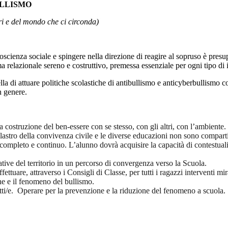
ULLISMO
ltri e del mondo che ci circonda)
scienza sociale e spingere nella direzione di reagire al sopruso è presu
relazionale sereno e costruttivo, premessa essenziale per ogni tipo di 
lla di attuare politiche scolastiche di antibullismo e anticyberbullismo c
in genere.
a costruzione del ben-essere con se stesso, con gli altri, con l’ambiente.
ilastro della convivenza civile e le diverse educazioni non sono compart
 completo e continuo. L’alunno dovrà acquisire la capacità di contestua
cative del territorio in un percorso di convergenza verso la Scuola.
ettuare, attraverso i Consigli di Classe, per tutti i ragazzi interventi mira
ne e il fenomeno del bullismo.
utti/e. Operare per la prevenzione e la riduzione del fenomeno a scuola.