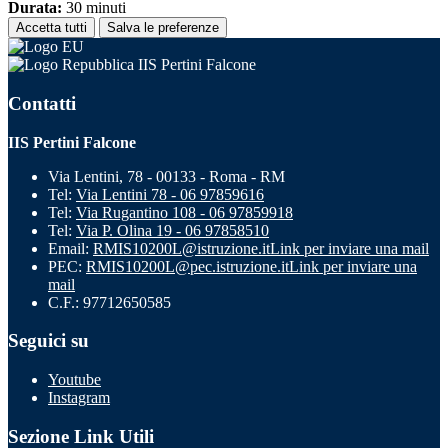
Durata:
30 minuti
Accetta tutti
Salva le preferenze
IIS Pertini Falcone
Contatti
IIS Pertini Falcone
Via Lentini, 78 - 00133 - Roma - RM
Tel:
Via Lentini 78 - 06 97859616
Tel:
Via Rugantino 108 - 06 97859918
Tel:
Via P. Olina 19 - 06 97858510
Email:
RMIS10200L@istruzione.it
Link per inviare una mail
PEC:
RMIS10200L@pec.istruzione.it
Link per inviare una
mail
C.F.: 97712650585
Seguici su
Youtube
Instagram
Sezione Link Utili