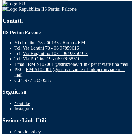
IIS Pertini Falcone
Contatti
IIS Pertini Falcone
Via Lentini, 78 - 00133 - Roma - RM
Tel:
Via Lentini 78 - 06 97859616
Tel:
Via Rugantino 108 - 06 97859918
Tel:
Via P. Olina 19 - 06 97858510
Email:
RMIS10200L@istruzione.it
Link per inviare una mail
PEC:
RMIS10200L@pec.istruzione.it
Link per inviare una
mail
C.F.: 97712650585
Seguici su
Youtube
Instagram
Sezione Link Utili
Cookie policy