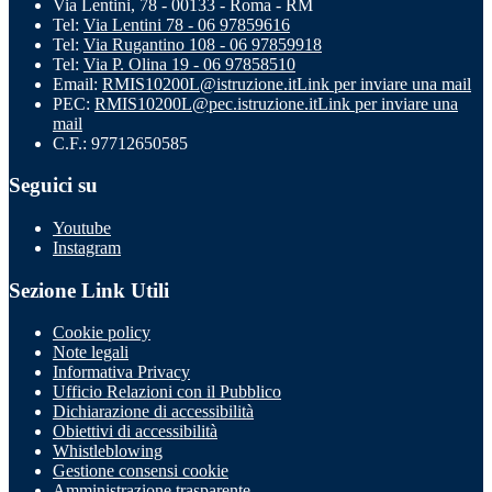
Via Lentini, 78 - 00133 - Roma - RM
Tel:
Via Lentini 78 - 06 97859616
Tel:
Via Rugantino 108 - 06 97859918
Tel:
Via P. Olina 19 - 06 97858510
Email:
RMIS10200L@istruzione.it
Link per inviare una mail
PEC:
RMIS10200L@pec.istruzione.it
Link per inviare una
mail
C.F.: 97712650585
Seguici su
Youtube
Instagram
Sezione Link Utili
Cookie policy
Note legali
Informativa Privacy
Ufficio Relazioni con il Pubblico
Dichiarazione di accessibilità
Obiettivi di accessibilità
Whistleblowing
Gestione consensi cookie
Amministrazione trasparente