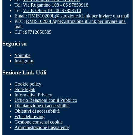
Tel:
Via Rugantino 108 - 06 97859918
Tel:
Via P. Olina 19 - 06 97858510
Email:
RMIS10200L@istruzione.it
Link per inviare una mail
PEC:
RMIS10200L@pec.istruzione.it
Link per inviare una
mail
C.F.: 97712650585
Seguici su
Youtube
Instagram
Sezione Link Utili
Cookie policy
Note legali
Informativa Privacy
Ufficio Relazioni con il Pubblico
Dichiarazione di accessibilità
Obiettivi di accessibilità
Whistleblowing
Gestione consensi cookie
Amministrazione trasparente