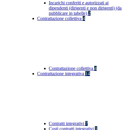
Incarichi conferiti e autorizzati ai
dipendenti (dirigenti e non dirigenti) (da
pubblicare in tabelle)
2
Contrattazione collettiva
4
Contrattazione collettiva
4
Contrattazione integrativa
14
Contratti integrativi
7
Costi contratti integrativi
1