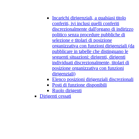
Incarichi dirigenziali, a qualsiasi titolo
conferiti, ivi inclusi quelli conferiti
discrezionalmente dall'organo di indirizzo
politico senza procedure pubbliche di
selezione e titolari di posizione
organizzativa con funzioni dirigenziali (da
pubblicare in tabelle che distinguano le
seguenti situazioni: dirigenti, dirigenti
individuati discrezionalmente, titolari di
posizione organizzativa con funzioni
dirigenziali)
Elenco posizioni dirigenziali discrezionali
Posti di funzione disponibili
Ruolo dirigenti
Dirigenti cessati