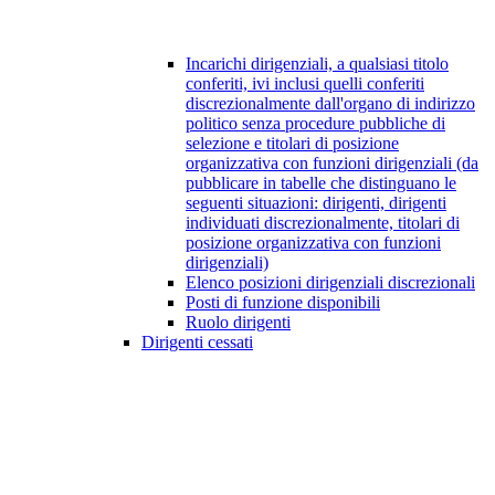
Incarichi dirigenziali, a qualsiasi titolo
conferiti, ivi inclusi quelli conferiti
discrezionalmente dall'organo di indirizzo
politico senza procedure pubbliche di
selezione e titolari di posizione
organizzativa con funzioni dirigenziali (da
pubblicare in tabelle che distinguano le
seguenti situazioni: dirigenti, dirigenti
individuati discrezionalmente, titolari di
posizione organizzativa con funzioni
dirigenziali)
Elenco posizioni dirigenziali discrezionali
Posti di funzione disponibili
Ruolo dirigenti
Dirigenti cessati