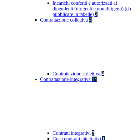
Incarichi conferiti e autorizzati ai
dipendenti (dirigenti e non dirigenti) (da
pubblicare in tabelle)
2
Contrattazione collettiva
4
Contrattazione collettiva
4
Contrattazione integrativa
14
Contratti integrativi
7
Costi contratti integrativi
1