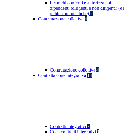
Incarichi conferiti e autorizzati ai
dipendenti (dirigenti e non dirigenti) (da
pubblicare in tabelle)
2
Contrattazione collettiva
4
Contrattazione collettiva
4
Contrattazione integrativa
14
Contratti integrativi
7
Costi contratti integrativi
1