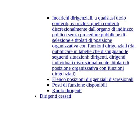
Incarichi dirigenziali, a qualsiasi titolo
conferiti, ivi inclusi quelli conferiti
discrezionalmente dall'organo di indirizzo
politico senza procedure pubbliche di
selezione e titolari di posizione
organizzativa con funzioni dirigenziali (da
pubblicare in tabelle che distinguano le
seguenti situazioni: dirigenti, dirigenti
individuati discrezionalmente, titolari di
posizione organizzativa con funzioni
dirigenziali)
Elenco posizioni dirigenziali discrezionali
Posti di funzione disponibili
Ruolo dirigenti
Dirigenti cessati