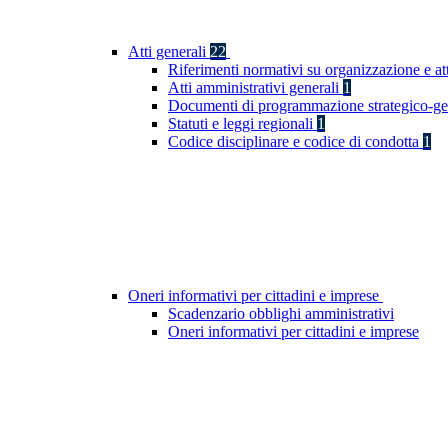
Atti generali
22
Riferimenti normativi su organizzazione e att
Atti amministrativi generali
1
Documenti di programmazione strategico-ge
Statuti e leggi regionali
1
Codice disciplinare e codice di condotta
1
Oneri informativi per cittadini e imprese
Scadenzario obblighi amministrativi
Oneri informativi per cittadini e imprese