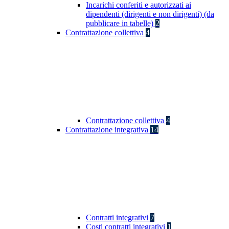
Incarichi conferiti e autorizzati ai
dipendenti (dirigenti e non dirigenti) (da
pubblicare in tabelle)
2
Contrattazione collettiva
4
Contrattazione collettiva
4
Contrattazione integrativa
14
Contratti integrativi
7
Costi contratti integrativi
1