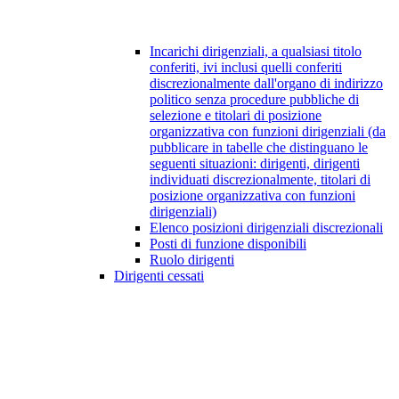
Incarichi dirigenziali, a qualsiasi titolo
conferiti, ivi inclusi quelli conferiti
discrezionalmente dall'organo di indirizzo
politico senza procedure pubbliche di
selezione e titolari di posizione
organizzativa con funzioni dirigenziali (da
pubblicare in tabelle che distinguano le
seguenti situazioni: dirigenti, dirigenti
individuati discrezionalmente, titolari di
posizione organizzativa con funzioni
dirigenziali)
Elenco posizioni dirigenziali discrezionali
Posti di funzione disponibili
Ruolo dirigenti
Dirigenti cessati