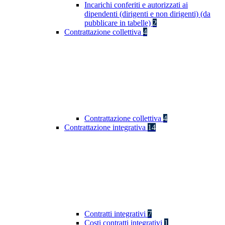
Incarichi conferiti e autorizzati ai
dipendenti (dirigenti e non dirigenti) (da
pubblicare in tabelle)
2
Contrattazione collettiva
4
Contrattazione collettiva
4
Contrattazione integrativa
14
Contratti integrativi
7
Costi contratti integrativi
1