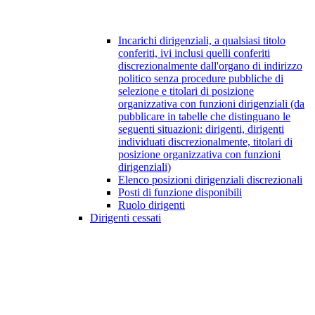
Incarichi dirigenziali, a qualsiasi titolo
conferiti, ivi inclusi quelli conferiti
discrezionalmente dall'organo di indirizzo
politico senza procedure pubbliche di
selezione e titolari di posizione
organizzativa con funzioni dirigenziali (da
pubblicare in tabelle che distinguano le
seguenti situazioni: dirigenti, dirigenti
individuati discrezionalmente, titolari di
posizione organizzativa con funzioni
dirigenziali)
Elenco posizioni dirigenziali discrezionali
Posti di funzione disponibili
Ruolo dirigenti
Dirigenti cessati