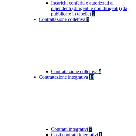
Incarichi conferiti e autorizzati ai
dipendenti (dirigenti e non dirigenti) (da
pubblicare in tabelle)
2
Contrattazione collettiva
4
Contrattazione collettiva
4
Contrattazione integrativa
14
Contratti integrativi
7
Costi contratti integrativi
1