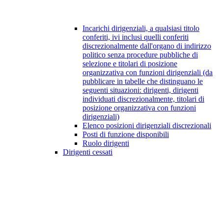
Incarichi dirigenziali, a qualsiasi titolo
conferiti, ivi inclusi quelli conferiti
discrezionalmente dall'organo di indirizzo
politico senza procedure pubbliche di
selezione e titolari di posizione
organizzativa con funzioni dirigenziali (da
pubblicare in tabelle che distinguano le
seguenti situazioni: dirigenti, dirigenti
individuati discrezionalmente, titolari di
posizione organizzativa con funzioni
dirigenziali)
Elenco posizioni dirigenziali discrezionali
Posti di funzione disponibili
Ruolo dirigenti
Dirigenti cessati